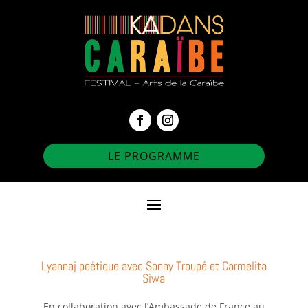
LE PROGRAMME
Lyannaj poétique avec Sonny Troupé et Carmelita
Siwa
En collaboration avec l’Ambassade de France au