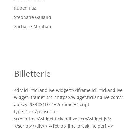
Ruben Paz
Stéphane Galland
Zacharie Abraham
Billetterie
<div id="tickandlive-widget"><iframe id="tickandlive-
widget-iframe" src="https://widget.tickandlive.com/?
apikey=933C31D7"></iframe><script
type="text/javascript"
src="https://widget.tickandlive.com/widget.js">
</script></div><!-- [et_pb_line_break_holder] -->