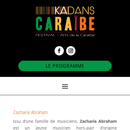
LE PROGRAMME
Zacharie Abraham
Issu d’une famille de musiciens,
Zacharie Abraham
est un jeune musicien hors-pair d’origine