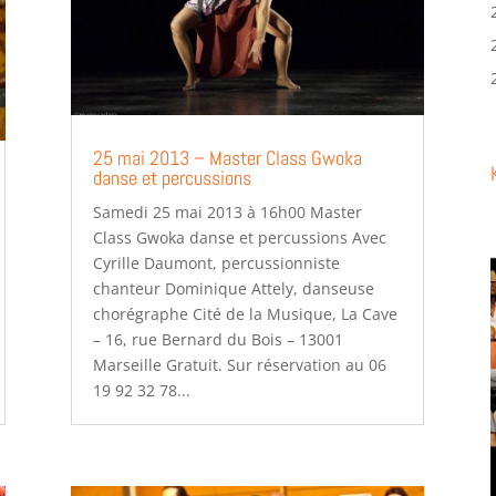
25 mai 2013 – Master Class Gwoka
danse et percussions
Samedi 25 mai 2013 à 16h00 Master
Class Gwoka danse et percussions Avec
Cyrille Daumont, percussionniste
chanteur Dominique Attely, danseuse
chorégraphe Cité de la Musique, La Cave
– 16, rue Bernard du Bois – 13001
Marseille Gratuit. Sur réservation au 06
19 92 32 78...