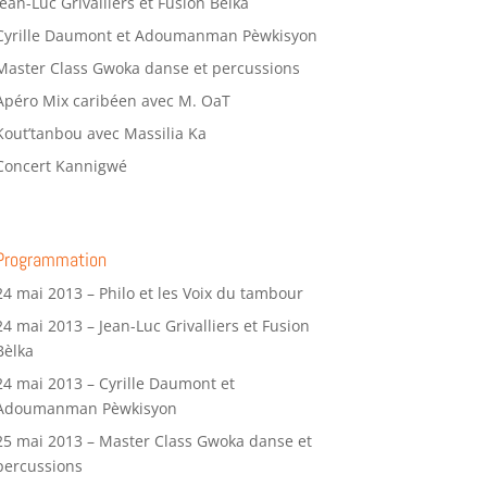
Jean-Luc Grivalliers et Fusion Bèlka
Cyrille Daumont et Adoumanman Pèwkisyon
Master Class Gwoka danse et percussions
Apéro Mix caribéen avec M. OaT
Kout’tanbou avec Massilia Ka
Concert Kannigwé
Programmation
24 mai 2013 – Philo et les Voix du tambour
24 mai 2013 – Jean-Luc Grivalliers et Fusion
Bèlka
24 mai 2013 – Cyrille Daumont et
Adoumanman Pèwkisyon
25 mai 2013 – Master Class Gwoka danse et
percussions