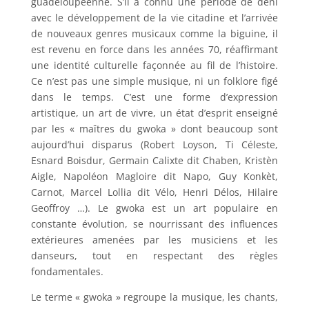
guadeloupéenne. S’il a connu une période de déni
avec le développement de la vie citadine et l’arrivée
de nouveaux genres musicaux comme la biguine, il
est revenu en force dans les années 70, réaffirmant
une identité culturelle façonnée au fil de l’histoire.
Ce n’est pas une simple musique, ni un folklore figé
dans le temps. C’est une forme d’expression
artistique, un art de vivre, un état d’esprit enseigné
par les « maîtres du gwoka » dont beaucoup sont
aujourd’hui disparus (Robert Loyson, Ti Céleste,
Esnard Boisdur, Germain Calixte dit Chaben, Kristèn
Aigle, Napoléon Magloire dit Napo, Guy Konkèt,
Carnot, Marcel Lollia dit Vélo, Henri Délos, Hilaire
Geoffroy …). Le gwoka est un art populaire en
constante évolution, se nourrissant des influences
extérieures amenées par les musiciens et les
danseurs, tout en respectant des règles
fondamentales.
Le terme « gwoka » regroupe la musique, les chants,