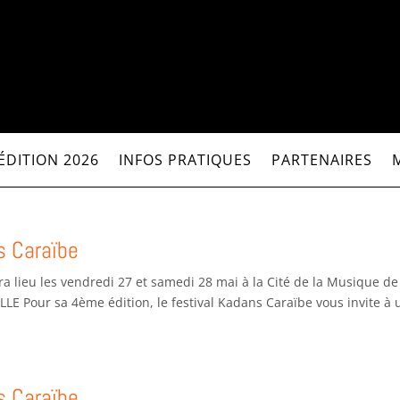
ÉDITION 2026
INFOS PRATIQUES
PARTENAIRES
s Caraïbe
a lieu les vendredi 27 et samedi 28 mai à la Cité de la Musique de
LE Pour sa 4ème édition, le festival Kadans Caraïbe vous invite à 
s Caraïbe