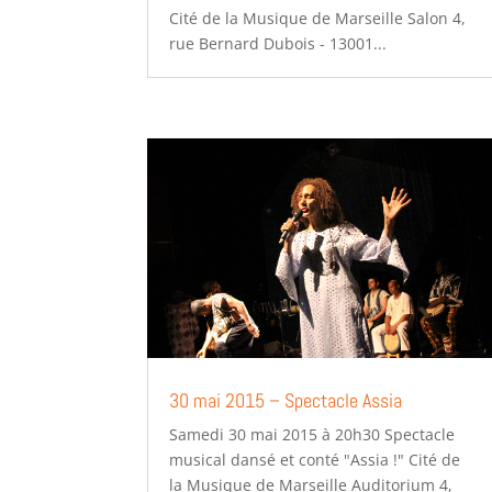
Cité de la Musique de Marseille Salon 4,
rue Bernard Dubois - 13001...
30 mai 2015 – Spectacle Assia
Samedi 30 mai 2015 à 20h30 Spectacle
musical dansé et conté "Assia !" Cité de
la Musique de Marseille Auditorium 4,