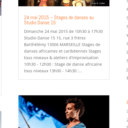
24 mai 2015 – Stages de danses au
Studio Danse 15
Dimanche 24 mai 2015 de 10h30 à 17h30
Studio Danse 15 15, rue 3 frères
Barthélémy 13006 MARSEILLE Stages de
danses africaines et caribéennes Stages
tous niveaux & ateliers d'improvisation
10h30 - 12h00 : Stage de danse africaine
tous niveaux 13h00 - 14h30 :...