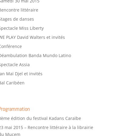
Samedi 30 mai 2015
Rencontre littéraire
Stages de danses
Spectacle Miss Liberty
WE PLAY David Walters et invités
Conférence
Déambulation Banda Mundo Latino
Spectacle Assia
Jan Maï Djel et invités
Bal Caribéen
Programmation
3ème édition du festival Kadans Caraïbe
23 mai 2015 – Rencontre littéraire à la librairie
du Mucem