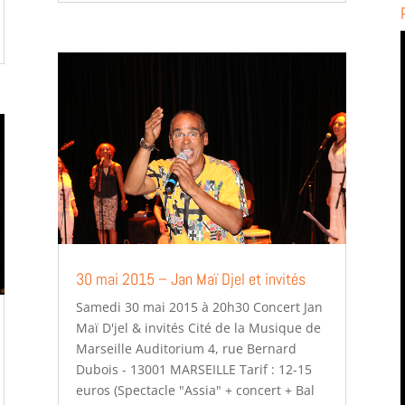
30 mai 2015 – Jan Maï Djel et invités
Samedi 30 mai 2015 à 20h30 Concert Jan
Maï D'jel & invités Cité de la Musique de
Marseille Auditorium 4, rue Bernard
Dubois - 13001 MARSEILLE Tarif : 12-15
euros (Spectacle "Assia" + concert + Bal