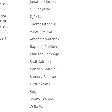
Jonathan Jurion
ge de
Olivier Juste
ions
 bon
Djòk Ka
és du
Thomas Koenig
m, de
Valérie Morand
 tels
Bart,
Amédé Nwatchok
Raphaël Philibert
Marisoa Ramonja
Sadi Sainton
Kenrich Shitalou
Samory Sainton
Ludrick Siba
Soly
Sonny Troupé
Célia Wa