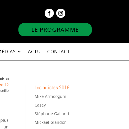
LE PROGRAMME
MÉDIAS
ACTU
CONTACT
20h30
Add 2
Les artistes 2019
seille
Mike Armoogum
Casey
Stéphane Galland
 plus
Mickael Glandor
t un