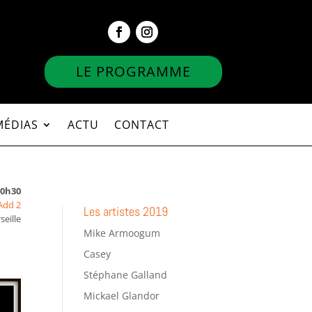
LE PROGRAMME
MÉDIAS
ACTU
CONTACT
20h30
Add 2
Les artistes 2019
seille
Mike Armoogum
Casey
Stéphane Galland
Mickael Glandor