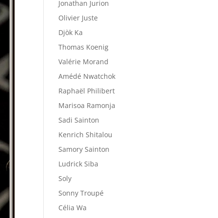
Jonathan Jurion
Olivier Juste
Djòk Ka
Thomas Koenig
Valérie Morand
Amédé Nwatchok
Raphaël Philibert
Marisoa Ramonja
Sadi Sainton
Kenrich Shitalou
Samory Sainton
Ludrick Siba
Soly
Sonny Troupé
Célia Wa